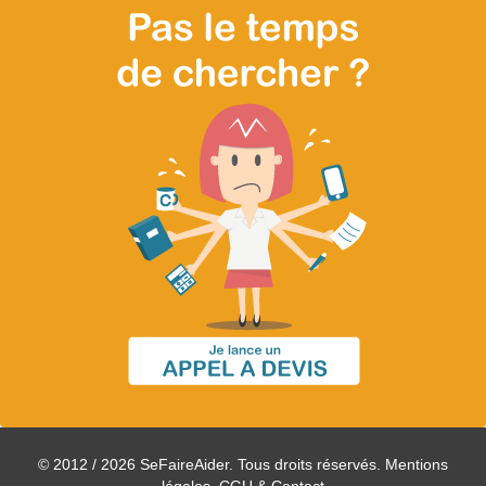
© 2012 / 2026 SeFaireAider. Tous droits réservés.
Mentions
légales, CGU & Contact