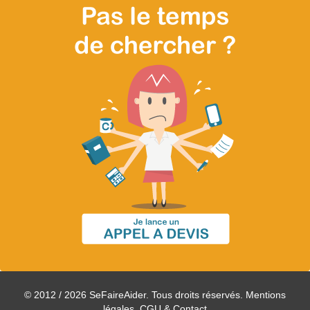
© 2012 / 2026 SeFaireAider. Tous droits réservés.
Mentions
légales, CGU & Contact