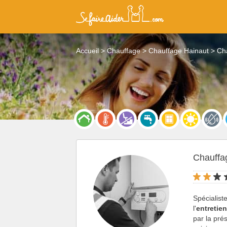
Accueil
Chauffage
Chauffage Hainaut
Ch
Chauffa
Spécialist
l'
entretie
par la pré