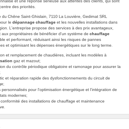
onnalisé et une réponse sérieuse aux attentes des clients, qui sont
centre des priorités.
 du Chêne Saint-Ghislain, 7110 La Louvière, Gedimat SRL
 pour le
dépannage chauffage
et les nouvelles installations dans
égion. L'entreprise propose des services à des prix avantageux,
 aux propriétaires de bénéficier d'un système de
chauffage
ble et performant, réduisant ainsi les risques de pannes
es et optimisant les dépenses énergétiques sur le long terme.
tion et remplacement de chaudières, incluant les modèles à
sation
gaz et mazout;
ion du contrôle périodique obligatoire et ramonage pour assurer la
;
ic et réparation rapide des dysfonctionnements du circuit de
ge;
 personnalisés pour l'optimisation énergétique et l'intégration de
tats modernes;
 conformité des installations de chauffage et maintenance
ve.
e