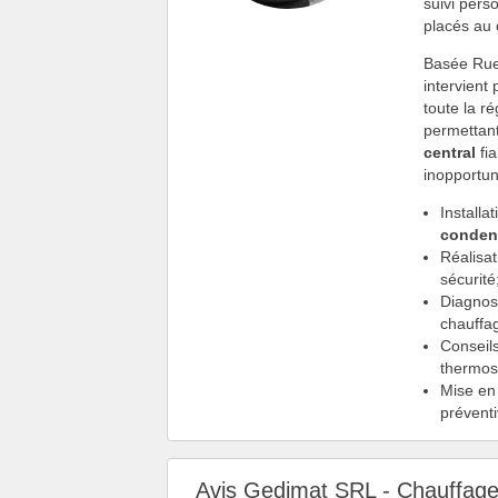
suivi pers
placés au 
Basée Rue
intervient
toute la r
permettant
central
fia
inopportun
Installa
conden
Réalisat
sécurité
Diagnost
chauffa
Conseils
thermos
Mise en
préventi
Avis Gedimat SRL - Chauffag