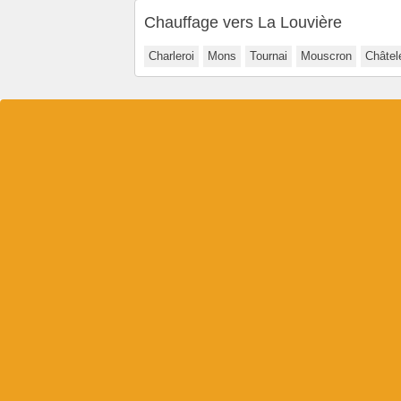
Chauffage vers La Louvière
Charleroi
Mons
Tournai
Mouscron
Châtel