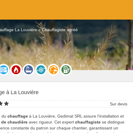
auffage La Louvière
Chauffagiste agréé
ge à La Louvière
Sur devis
e du
chauffage
à La Louvière, Gedimat SRL assure l'installation et
n de chaudière
avec rigueur. Cet expert
chauffagiste
se distingue
sence constante du patron sur chaque chantier, garantissant un