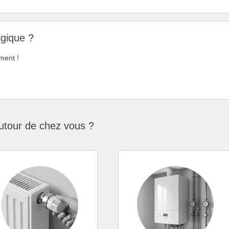
lgique ?
ment !
utour de chez vous ?