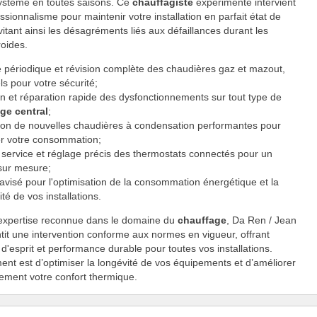
système en toutes saisons. Ce
chauffagiste
expérimenté intervient
ssionnalisme pour maintenir votre installation en parfait état de
itant ainsi les désagréments liés aux défaillances durant les
roides.
e périodique et révision complète des chaudières gaz et mazout,
ls pour votre sécurité;
n et réparation rapide des dysfonctionnements sur tout type de
ge central
;
ation de nouvelles chaudières à condensation performantes pour
er votre consommation;
 service et réglage précis des thermostats connectés pour un
 sur mesure;
avisé pour l'optimisation de la consommation énergétique et la
té de vos installations.
expertise reconnue dans le domaine du
chauffage
, Da Ren / Jean
tit une intervention conforme aux normes en vigueur, offrant
é d'esprit et performance durable pour toutes vos installations.
nt est d’optimiser la longévité de vos équipements et d’améliorer
ivement votre confort thermique.