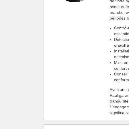
de votre 
avec profe
marche, év
périodes f
Contrôl
essentie
Détectio
chauffa
Install
optimis
Mise en
confort
Conseil 
conformi
Avec une 
Paul garan
tranquillit
L’engageme
significat