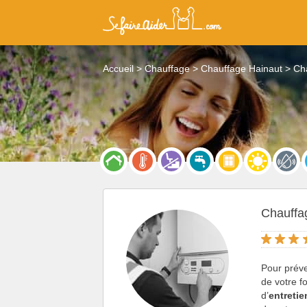
Accueil
Chauffage
Chauffage Hainaut
Ch
Chauffa
Pour préve
de votre f
d’
entreti