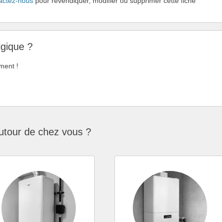
actez-nous
pour revendiquer, modifier ou supprimer cette fiche
lgique ?
ment !
utour de chez vous ?