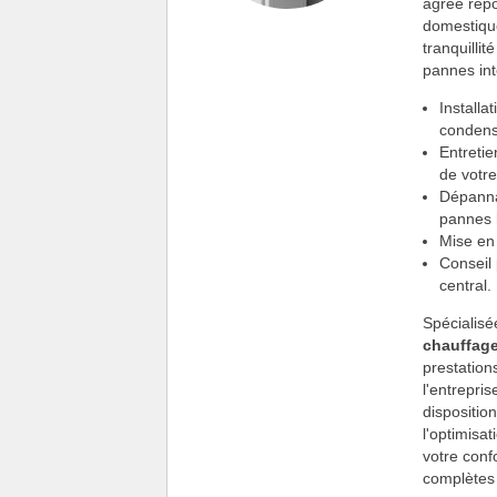
agréé répo
domestique
tranquillit
pannes int
Installa
condens
Entretie
de votr
Dépanna
pannes 
Mise en 
Conseil 
central.
Spécialisé
chauffag
prestation
l'entrepri
dispositio
l'optimisa
votre conf
complètes 