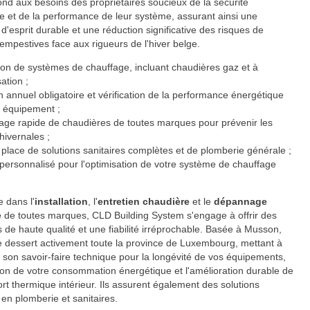
nd aux besoins des propriétaires soucieux de la sécurité
 et de la performance de leur système, assurant ainsi une
é d'esprit durable et une réduction significative des risques de
empestives face aux rigueurs de l'hiver belge.
tion de systèmes de chauffage, incluant chaudières gaz et à
ation ;
n annuel obligatoire et vérification de la performance énergétique
e équipement ;
ge rapide de chaudières de toutes marques pour prévenir les
hivernales ;
place de solutions sanitaires complètes et de plomberie générale ;
personnalisé pour l'optimisation de votre système de chauffage
e dans l'
installation
, l'
entretien chaudière
et le
dépannage
e
de toutes marques, CLD Building System s'engage à offrir des
s de haute qualité et une fiabilité irréprochable. Basée à Musson,
se dessert activement toute la province de Luxembourg, mettant à
n son savoir-faire technique pour la longévité de vos équipements,
tion de votre consommation énergétique et l'amélioration durable de
ort thermique intérieur. Ils assurent également des solutions
en plomberie et sanitaires.