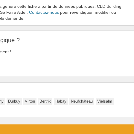
 a généré cette fiche à partir de données publiques. CLD Building
 Se Faire Aider.
Contactez-nous
pour revendiquer, modifier ou
mple demande.
lgique ?
ment !
ny
Durbuy
Virton
Bertrix
Habay
Neufchâteau
Vielsalm