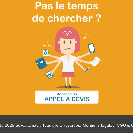
 / 2026 SeFaireAider. Tous droits réservés.
Mentions légales, CGU & 