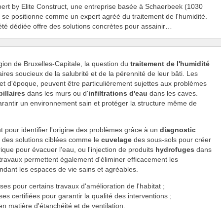
rt by Elite Construct, une entreprise basée à Schaerbeek (1030
, se positionne comme un expert agréé du traitement de l'humidité.
été dédiée offre des solutions concrètes pour assainir…
on de Bruxelles-Capitale, la question du
traitement de l'humidité
res soucieux de la salubrité et de la pérennité de leur bâti. Les
et d'époque, peuvent être particulièrement sujettes aux problèmes
illaires
dans les murs ou d'
infiltrations d'eau
dans les caves.
arantir un environnement sain et protéger la structure même de
t pour identifier l'origine des problèmes grâce à un
diagnostic
e des solutions ciblées comme le
cuvelage
des sous-sols pour créer
ique pour évacuer l'eau, ou l'injection de produits
hydrofuges
dans
travaux permettent également d'éliminer efficacement les
endant les espaces de vie sains et agréables.
ses pour certains travaux d'amélioration de l'habitat ;
s certifiées pour garantir la qualité des interventions ;
 matière d'étanchéité et de ventilation.