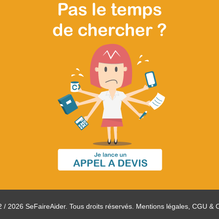
 / 2026 SeFaireAider. Tous droits réservés.
Mentions légales, CGU & 