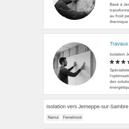
Basé à Je
transforme
au froid p
thermique
Travaux 
Isolation
Spécialist
l'optimisa
des soluti
énergétiq
Isolation vers Jemeppe-sur-Sambre
Namur
Fernelmont