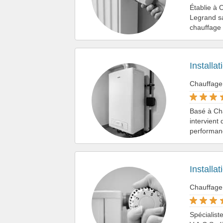
Établie à 
Legrand sa
chauffage 
Installa
Chauffage
Basé à Cha
intervient
performanc
Installa
Chauffage
Spécialist