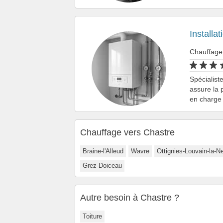
Installa
Chauffage
Spécialist
assure la 
en charge 
Chauffage vers Chastre
Braine-l'Alleud
Wavre
Ottignies-Louvain-la-N
Grez-Doiceau
Autre besoin à Chastre ?
Toiture