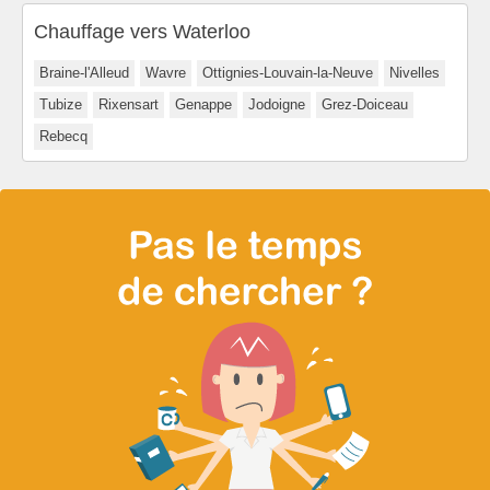
Chauffage vers Waterloo
Braine-l'Alleud
Wavre
Ottignies-Louvain-la-Neuve
Nivelles
Tubize
Rixensart
Genappe
Jodoigne
Grez-Doiceau
Rebecq