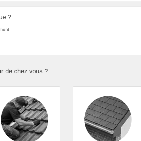
ue ?
ment !
ur de chez vous ?