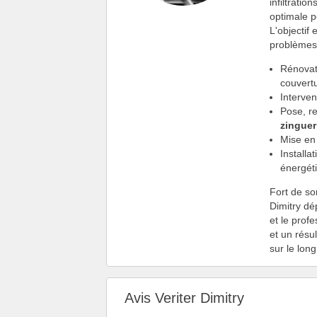
infiltrati
optimale p
L'objectif 
problèmes 
Rénovat
couvertu
Interven
Pose, re
zinguer
Mise en
Installa
énergét
Fort de s
Dimitry dé
et le prof
et un résul
sur le lon
Avis Veriter Dimitry