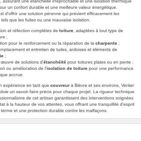
ons, assurant une étanchéité irréprochable et une isolation thermique
our un confort durable et une meilleure valeur énergétique.
est d'offrir une solution pérenne qui prévient efficacement les
tels que les fuites ou une mauvaise isolation.
ion et réfection complètes de
toiture
, adaptées à tout type de
re ;
tion pour le renforcement ou la réparation de la
charpente
;
mplacement et entretien de tuiles, ardoises et éléments de
ie
;
 œuvre de solutions d'
étanchéité
pour toitures plates ou en pente ;
tion ou amélioration de l'
isolation de toiture
pour une performance
ique accrue.
on expérience en tant que
couvreur
à Bièvre et ses environs, Veriter
ploie un savoir-faire précis pour chaque projet. La rigueur technique
essionnalisme de cet artisan garantissent des interventions soignées
tat à la hauteur de vos attentes, vous offrant une tranquillité d'esprit
g terme et une protection durable contre les malfaçons.