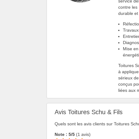
service de
contre les 
durable et
Réfecti
Travau
Entreti
Diagnost
Mise en 
énergét
Toitures S
à appliqu
sérieux de
conçus pour
liées aux 
Avis Toitures Schu & Fils
Quels sont les avis clients sur Toitures Sch
Note : 5/5
(1 avis)