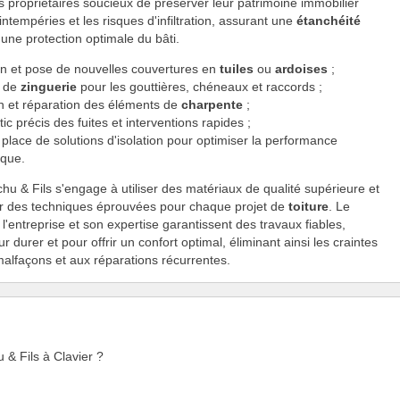
s propriétaires soucieux de préserver leur patrimoine immobilier
intempéries et les risques d'infiltration, assurant une
étanchéité
 une protection optimale du bâti.
on et pose de nouvelles couvertures en
tuiles
ou
ardoises
;
x de
zinguerie
pour les gouttières, chéneaux et raccords ;
en et réparation des éléments de
charpente
;
ic précis des fuites et interventions rapides ;
place de solutions d'isolation pour optimiser la performance
ique.
chu & Fils s'engage à utiliser des matériaux de qualité supérieure et
er des techniques éprouvées pour chaque projet de
toiture
. Le
 l'entreprise et son expertise garantissent des travaux fiables,
 durer et pour offrir un confort optimal, éliminant ainsi les craintes
malfaçons et aux réparations récurrentes.
u & Fils à Clavier ?