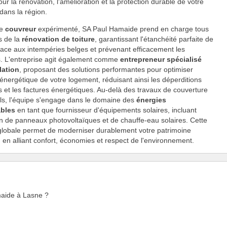
our la rénovation, l'amélioration et la protection durable de votre
 dans la région.
ue
couvreur
expérimenté, SA Paul Hamaide prend en charge tous
s de la
rénovation de toiture
, garantissant l'étanchéité parfaite de
 face aux intempéries belges et prévenant efficacement les
ons. L'entreprise agit également comme
entrepreneur spécialisé
lation
, proposant des solutions performantes pour optimiser
té énergétique de votre logement, réduisant ainsi les déperditions
 et les factures énergétiques. Au-delà des travaux de couverture
els, l'équipe s'engage dans le domaine des
énergies
ables
en tant que fournisseur d'équipements solaires, incluant
tion de panneaux photovoltaïques et de chauffe-eau solaires. Cette
globale permet de moderniser durablement votre patrimoine
, en alliant confort, économies et respect de l'environnement.
maide à Lasne ?