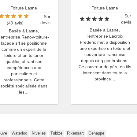
Toiture Lasne
Toiture Lasne
Sur
Sur
devis
devis
(49 avis)
Basée à Lasne,
Basée à Lasne,
l'entreprise Lacroix
l'entreprise Renov-toiture-
Frédéric met à disposition
facade srl se positionne
une expertise en toiture et
comme un expert de la
couverture transmise
toiture et un toiturier
depuis cinq générations.
qualifié, offrant ses
Ce couvreur de père en fils
compétences aux
intervient dans toute la
particuliers et
province…
professionnels. Cette
société spécialisée dans
les…
euve
Waterloo
Nivelles
Tubize
Rixensart
Genappe