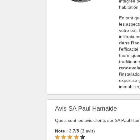
intégrée p
habitation
En tant q
les aspect
votre bâti
infiltrati
dans l'iso
l'efficaci
thermiques
traditionn
renouvel
l'installa
expertise 
immobilier
Avis SA Paul Hamaide
Quels sont les avis clients sur SA Paul Ha
Note : 3.7/5
(3 avis)