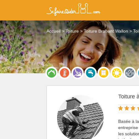
Accueil
Toiture
Toiture Brabant Wallon
To
Toiture 
Basée à l
entreprise
les soluti