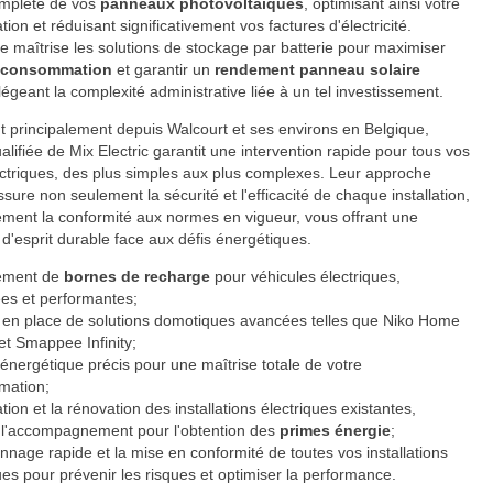
mplète de vos
panneaux photovoltaïques
, optimisant ainsi votre
on et réduisant significativement vos factures d'électricité.
se maîtrise les solutions de stockage par batterie pour maximiser
oconsommation
et garantir un
rendement panneau solaire
llégeant la complexité administrative liée à un tel investissement.
t principalement depuis Walcourt et ses environs en Belgique,
ualifiée de Mix Electric garantit une intervention rapide pour tous vos
ectriques, des plus simples aux plus complexes. Leur approche
ssure non seulement la sécurité et l'efficacité de chaque installation,
ment la conformité aux normes en vigueur, vous offrant une
é d'esprit durable face aux défis énergétiques.
ement de
bornes de recharge
pour véhicules électriques,
ées et performantes;
 en place de solutions domotiques avancées telles que Niko Home
et Smappee Infinity;
 énergétique précis pour une maîtrise totale de votre
mation;
tion et la rénovation des installations électriques existantes,
t l'accompagnement pour l'obtention des
primes énergie
;
nage rapide et la mise en conformité de toutes vos installations
ues pour prévenir les risques et optimiser la performance.