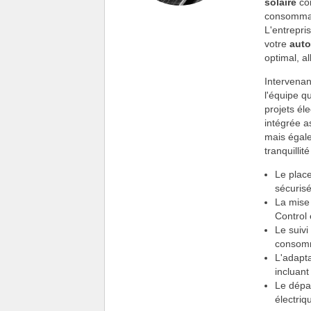
solaire
co
consommati
L'entrepri
votre
aut
optimal, a
Intervenan
l'équipe q
projets él
intégrée a
mais égale
tranquillit
Le plac
sécuris
La mise
Control 
Le suivi
consom
L'adapta
incluan
Le dépan
électriq