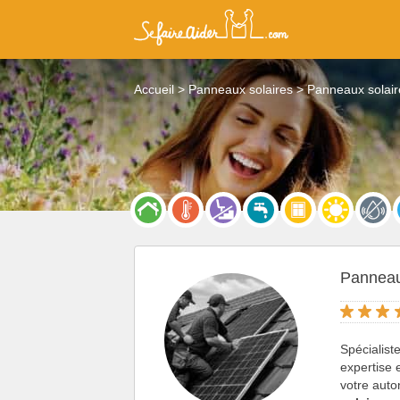
Accueil
Panneaux solaires
Panneaux solai
Panneau
Spécialist
expertise 
votre aut