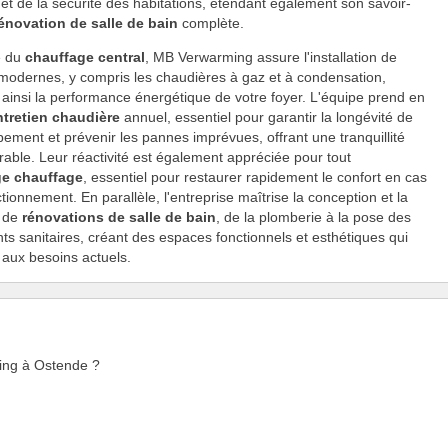
 et de la sécurité des habitations, étendant également son savoir-
énovation de salle de bain
complète.
e du
chauffage central
, MB Verwarming assure l'installation de
odernes, y compris les chaudières à gaz et à condensation,
 ainsi la performance énergétique de votre foyer. L'équipe prend en
ntretien chaudière
annuel, essentiel pour garantir la longévité de
pement et prévenir les pannes imprévues, offrant une tranquillité
urable. Leur réactivité est également appréciée pour tout
e chauffage
, essentiel pour restaurer rapidement le confort en cas
tionnement. En parallèle, l'entreprise maîtrise la conception et la
n de
rénovations de salle de bain
, de la plomberie à la pose des
s sanitaires, créant des espaces fonctionnels et esthétiques qui
aux besoins actuels.
ming à Ostende ?