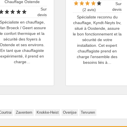
Chauffage Ostende
Sur
Sur
devis
(2 avis)
devis
Spécialiste reconnu du
Spécialiste en chauffage,
chauffage, Kyndt-Neyts bv,
Van Broeck / Geert assure
situé à Oostende, assure
le confort thermique et la
le bon fonctionnement et la
sécurité des foyers à
sécurité de votre
Ostende et ses environs.
installation. Cet expert
En tant que chauffagiste
chauffagiste prend en
expérimenté, il prend en
charge l'ensemble des
charge…
besoins liés à…
Courtrai
Zaventem
Knokke-Heist
Overijse
Tervuren