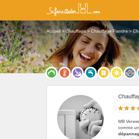
Accueil
Chauffage
Chauffage Flandre
Ch
Chauffa
MB Verwarm
comme u
dépannag