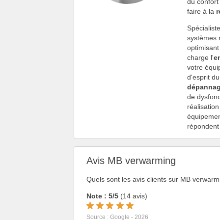
du confort
faire à la
r
Spécialist
systèmes m
optimisant
charge l'
e
votre équi
d'esprit d
dépannag
de dysfonc
réalisatio
équipement
répondent 
Avis MB verwarming
Quels sont les avis clients sur MB verwar
Note : 5/5
(14 avis)
Source : Google - 2026