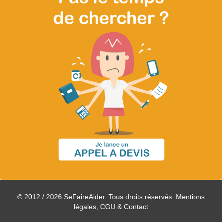
© 2012 / 2026 SeFaireAider. Tous droits réservés.
Mentions
légales, CGU & Contact