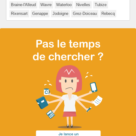
Braine-l'Alleud
Wavre
Waterloo
Nivelles
Tubize
Rixensart
Genappe
Jodoigne
Grez-Doiceau
Rebecq