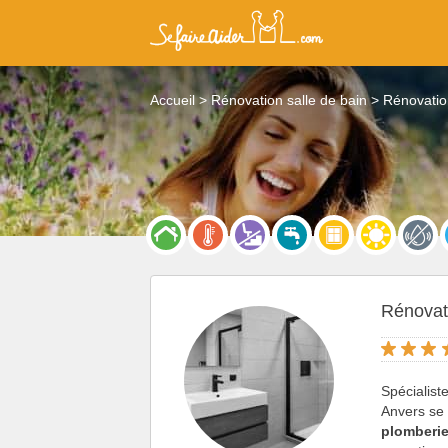
Accueil
Rénovation salle de bain
Rénovatio
Rénovati
Spécialist
Anvers se 
plomberi