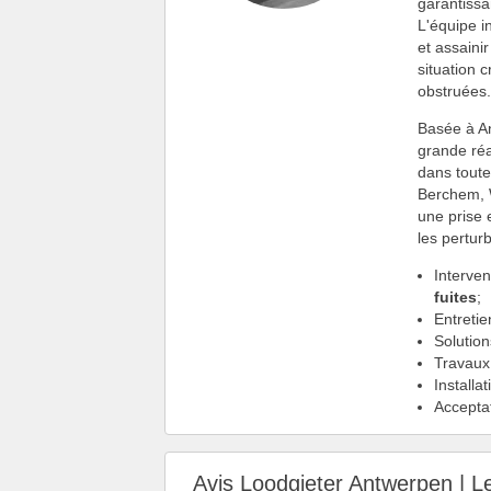
garantissa
L'équipe i
et assaini
situation c
obstruées
Basée à An
grande réa
dans toute
Berchem, W
une prise 
les pertur
Interve
fuites
;
Entretie
Solution
Travaux 
Installa
Acceptat
Avis Loodgieter Antwerpen | L