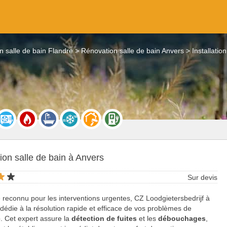
n salle de bain Flandre
Rénovation salle de bain Anvers
Installatio
on salle de bain à Anvers
Sur devis
e reconnu pour les interventions urgentes, CZ Loodgietersbedrijf à
dédie à la résolution rapide et efficace de vos problèmes de
e
. Cet expert assure la
détection de fuites
et les
débouchages
,