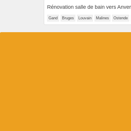
Rénovation salle de bain vers Anve
Gand
Bruges
Louvain
Malines
Ostende