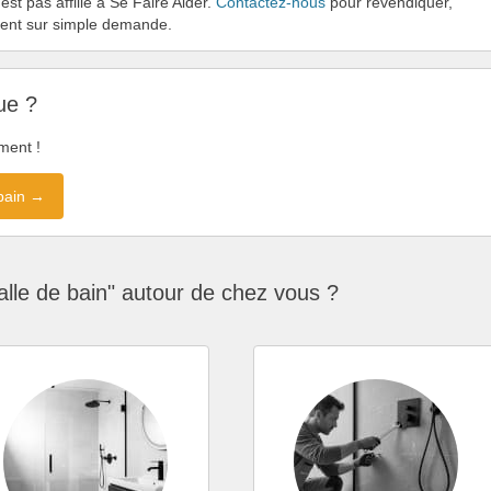
st pas affilié à Se Faire Aider.
Contactez-nous
pour revendiquer,
ement sur simple demande.
ue ?
ment !
 bain →
lle de bain" autour de chez vous ?