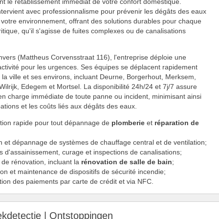
nt le rétablissement immédiat de votre confort domestique.
ntervient avec professionnalisme pour prévenir les dégâts des eaux
r votre environnement, offrant des solutions durables pour chaque
ritique, qu'il s'agisse de fuites complexes ou de canalisations
.
vers (Mattheus Corvensstraat 116), l'entreprise déploie une
ctivité pour les urgences. Ses équipes se déplacent rapidement
 la ville et ses environs, incluant Deurne, Borgerhout, Merksem,
ilrijk, Edegem et Mortsel. La disponibilité 24h/24 et 7j/7 assure
en charge immédiate de toute panne ou incident, minimisant ainsi
bations et les coûts liés aux dégâts des eaux.
ntion rapide pour tout dépannage de
plomberie
et
réparation de
n et dépannage de systèmes de chauffage central et de ventilation;
s d'assainissement, curage et inspections de canalisations;
de rénovation, incluant la
rénovation de salle de bain
;
tion et maintenance de dispositifs de sécurité incendie;
ion des paiements par carte de crédit et via NFC.
ekdetectie | Ontstoppingen