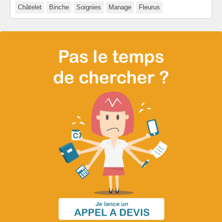
Châtelet
Binche
Soignies
Manage
Fleurus