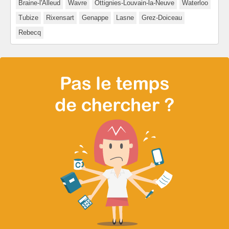
Braine-l'Alleud
Wavre
Ottignies-Louvain-la-Neuve
Waterloo
Tubize
Rixensart
Genappe
Lasne
Grez-Doiceau
Rebecq