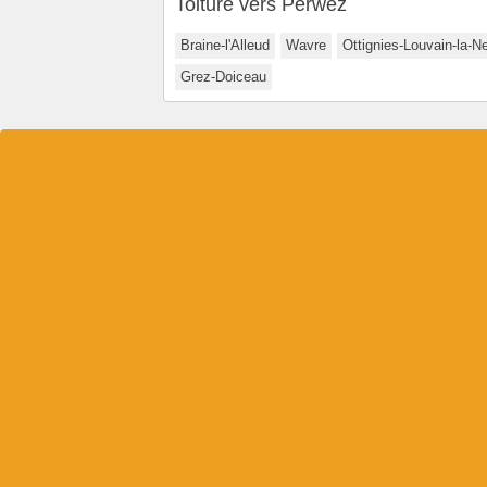
Toiture vers Perwez
Braine-l'Alleud
Wavre
Ottignies-Louvain-la-N
Grez-Doiceau