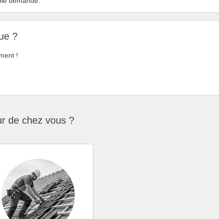
mple demande.
ue ?
ment !
ur de chez vous ?