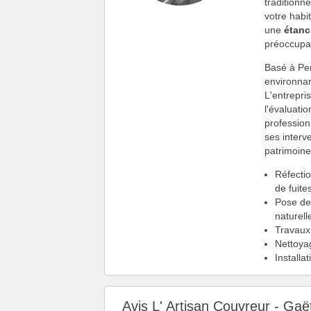
traditionn
votre habi
une
étanc
préoccupati
Basé à Per
environnan
L'entrepri
l'évaluatio
profession
ses interve
patrimoine
Réfectio
de fuites
Pose de 
naturell
Travau
Nettoya
Installa
Avis L' Artisan Couvreur - Gaë