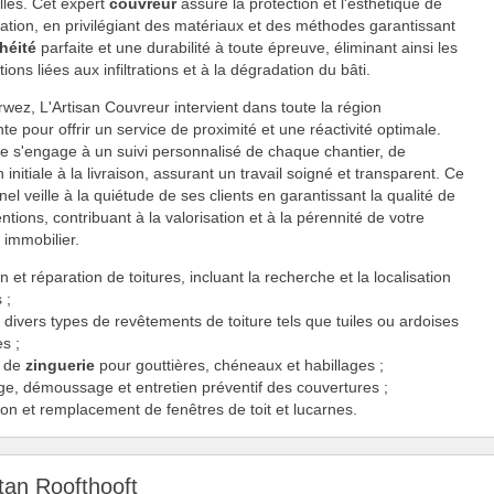
elles. Cet expert
couvreur
assure la protection et l'esthétique de
tation, en privilégiant des matériaux et des méthodes garantissant
héité
parfaite et une durabilité à toute épreuve, éliminant ainsi les
ons liées aux infiltrations et à la dégradation du bâti.
wez, L'Artisan Couvreur intervient dans toute la région
te pour offrir un service de proximité et une réactivité optimale.
se s'engage à un suivi personnalisé de chaque chantier, de
n initiale à la livraison, assurant un travail soigné et transparent. Ce
nel veille à la quiétude de ses clients en garantissant la qualité de
ntions, contribuant à la valorisation et à la pérennité de votre
 immobilier.
n et réparation de toitures, incluant la recherche et la localisation
 ;
divers types de revêtements de toiture tels que tuiles ou ardoises
es ;
x de
zinguerie
pour gouttières, chéneaux et habillages ;
ge, démoussage et entretien préventif des couvertures ;
tion et remplacement de fenêtres de toit et lucarnes.
tan Roofthooft