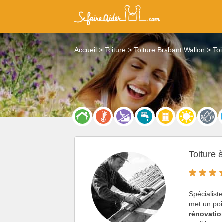
Accueil
Toiture
Toiture Brabant Wallon
To
Toiture
Spécialist
met un poi
rénovatio