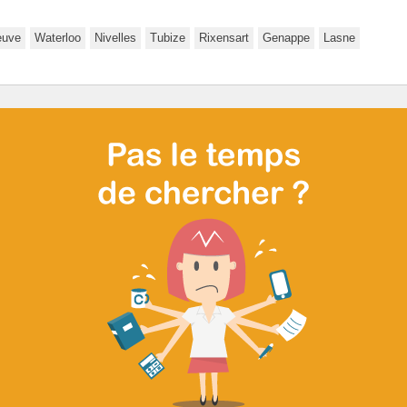
euve
Waterloo
Nivelles
Tubize
Rixensart
Genappe
Lasne