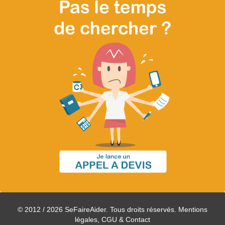
© 2012 / 2026 SeFaireAider. Tous droits réservés.
Mentions
légales, CGU & Contact