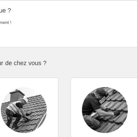
ue ?
ment !
ur de chez vous ?