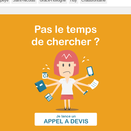
peye
Saint-Nicolas
Grâce-Hollogne
Huy
Chaudfontaine