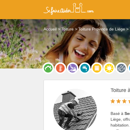
Accueil
Toiture
Toiture Province de Liège
Toiture 
Basé à
Se
Liège, offr
habitation.