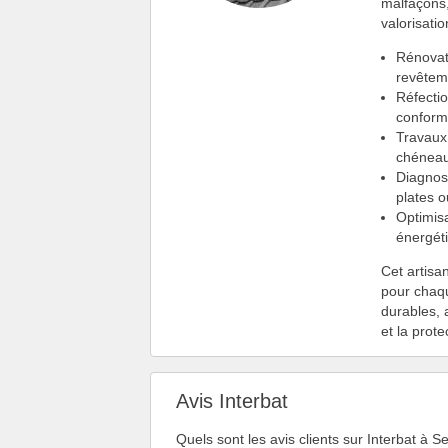
malfaçons,
valorisati
Rénovat
revêtem
Réfecti
conform
Travau
chéneau
Diagnost
plates o
Optimisa
énergéti
Cet artisa
pour chaq
durables, a
et la prote
Avis Interbat
Quels sont les avis clients sur Interbat à S