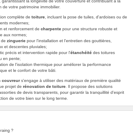
 garantissant la longévité de votre couverture et contribuant à la
on de votre patrimoine immobilier.
ion complète de
toiture
, incluant la pose de tuiles, d'ardoises ou de
ents modernes;
on et renforcement de
charpente
pour une structure robuste et
e aux normes;
x de
zinguerie
pour l'installation et l'entretien des gouttières,
x et descentes pluviales;
ic précis et intervention rapide pour l'
étanchéité
des toitures
u en pente;
tion de l'isolation thermique pour améliorer la performance
que et le confort de votre bâti.
n
couvreur
s'engage à utiliser des matériaux de première qualité
ue projet de
rénovation de toiture
. Il propose des solutions
ssorties de devis transparents, pour garantir la tranquillité d'esprit
ction de votre bien sur le long terme.
eraing ?