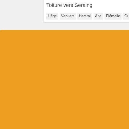
Toiture vers Seraing
Liège
Verviers
Herstal
Ans
Flémalle
Ou