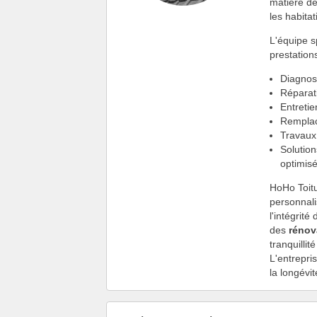
matière d
les habitat
L'équipe s
prestation
Diagnost
Réparati
Entretie
Remplac
Travau
Solution
optimis
HoHo Toitu
personnali
l'intégrit
des
rénov
tranquilli
L'entrepri
la longévit