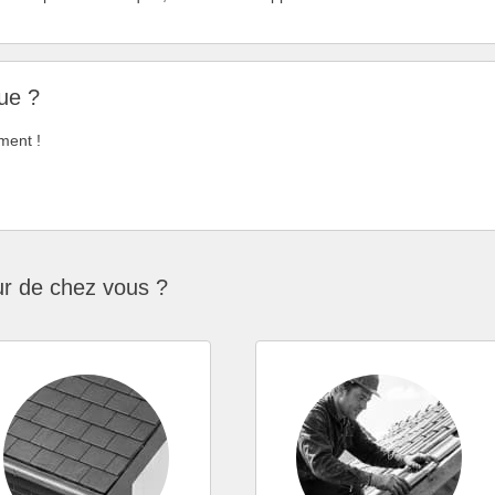
ue ?
ment !
ur de chez vous ?