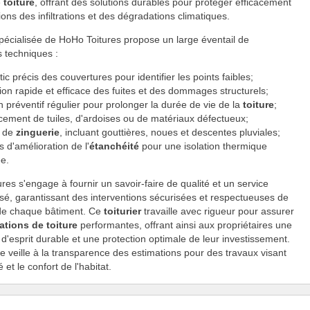
e
toiture
, offrant des solutions durables pour protéger efficacement
ions des infiltrations et des dégradations climatiques.
pécialisée de HoHo Toitures propose un large éventail de
s techniques :
ic précis des couvertures pour identifier les points faibles;
on rapide et efficace des fuites et des dommages structurels;
n préventif régulier pour prolonger la durée de vie de la
toiture
;
ement de tuiles, d'ardoises ou de matériaux défectueux;
x de
zinguerie
, incluant gouttières, noues et descentes pluviales;
s d'amélioration de l'
étanchéité
pour une isolation thermique
ée.
res s'engage à fournir un savoir-faire de qualité et un service
sé, garantissant des interventions sécurisées et respectueuses de
é de chaque bâtiment. Ce
toiturier
travaille avec rigueur pour assurer
ations de toiture
performantes, offrant ainsi aux propriétaires une
té d'esprit durable et une protection optimale de leur investissement.
se veille à la transparence des estimations pour des travaux visant
é et le confort de l'habitat.