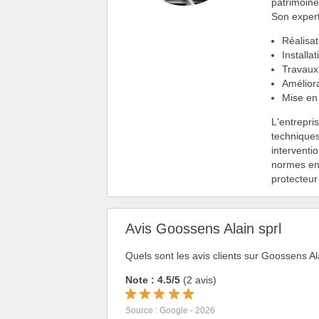
patrimoine 
Son expert
Réalisat
Installa
Travau
Améliora
Mise en
L'entrepri
techniques
interventi
normes en 
protecteur
Avis Goossens Alain sprl
Quels sont les avis clients sur Goossens Al
Note : 4.5/5
(2 avis)
Source : Google - 2026