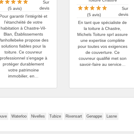
Toiture Chastre
Sur
devis
Sur
(5 avis)
devis
(5 avis)
Pour garantir l'intégrité et
l'étanchéité de votre
En tant que spécialiste de
habitation à Chastre-Vil-
la toiture à Chastre,
Blan, Établissements
Michels Toiture sprl assure
Vanhollebeke propose des
une expertise complète
solutions fiables pour la
pour toutes vos exigences
toiture. Ce couvreur
de couverture. Ce
professionnel s'engage à
couvreur qualifié met son
protéger durablement
savoir-faire au service…
votre patrimoine
immobilier, en…
euve
Waterloo
Nivelles
Tubize
Rixensart
Genappe
Lasne