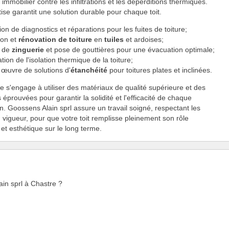
immobilier contre les infiltrations et les déperditions thermiques.
ise garantit une solution durable pour chaque toit.
ion de diagnostics et réparations pour les fuites de toiture;
tion et
rénovation de toiture
en
tuiles
et ardoises;
x de
zinguerie
et pose de gouttières pour une évacuation optimale;
tion de l'isolation thermique de la toiture;
 œuvre de solutions d'
étanchéité
pour toitures plates et inclinées.
se s'engage à utiliser des matériaux de qualité supérieure et des
 éprouvées pour garantir la solidité et l'efficacité de chaque
on. Goossens Alain sprl assure un travail soigné, respectant les
vigueur, pour que votre toit remplisse pleinement son rôle
 et esthétique sur le long terme.
ain sprl à Chastre ?