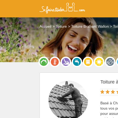
Accueil
Toiture
Toiture Brabant Wallon
To
Toiture 
Basé à Cha
tous vos p
pour assur