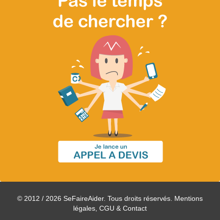
© 2012 / 2026 SeFaireAider. Tous droits réservés.
Mentions
légales, CGU & Contact