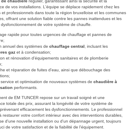
n de chaudière
régulier, garantissant ainsi la sécurité et la
e de vos installations. L'équipe se déplace rapidement chez les
rs et professionnels dans toute la région bruxelloise et les communes
es, offrant une solution fiable contre les pannes inattendues et les
 dysfonctionnement de votre système de chauffe.
ge rapide pour toutes urgences de chauffage et pannes de
re;
en annuel des systèmes de
chauffage central
, incluant les
ères gaz
et à condensation;
tion et rénovation d'équipements sanitaires et de plomberie
e;
he et réparation de fuites d'eau, ainsi que débouchage des
tions;
 service et optimisation de nouveaux systèmes de
chaudière à
sation
performants.
ent de EM TUNCER repose sur un travail soigné et une
ce totale des prix, assurant la longévité de votre système de
 prévenant efficacement les dysfonctionnements. Le professionnel
à restaurer votre confort intérieur avec des interventions durables,
isse d'une nouvelle installation ou d'un dépannage urgent, toujours
ci de votre satisfaction et de la fiabilité de l'équipement.