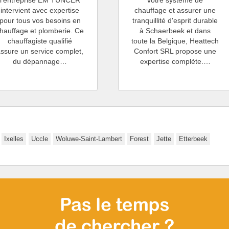
l'entreprise EM TUNCER
votre système de
intervient avec expertise
chauffage et assurer une
pour tous vos besoins en
tranquillité d'esprit durable
hauffage et plomberie. Ce
à Schaerbeek et dans
chauffagiste qualifié
toute la Belgique, Heattech
assure un service complet,
Confort SRL propose une
du dépannage…
expertise complète.…
Ixelles
Uccle
Woluwe-Saint-Lambert
Forest
Jette
Etterbeek