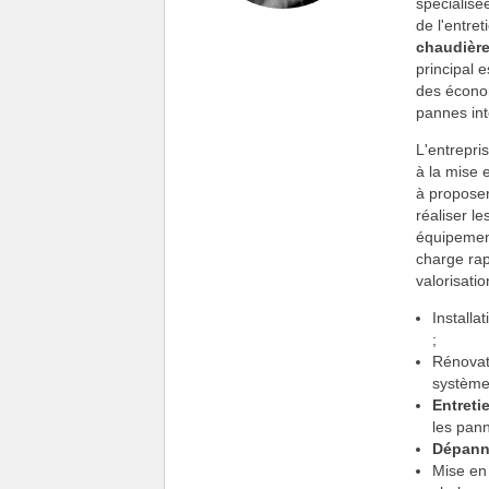
spécialisée
de l'entre
chaudière
principal 
des économ
pannes int
L'entrepri
à la mise 
à proposer
réaliser l
équipemen
charge rap
valorisati
Install
;
Rénovat
système
Entreti
les pann
Dépann
Mise en 