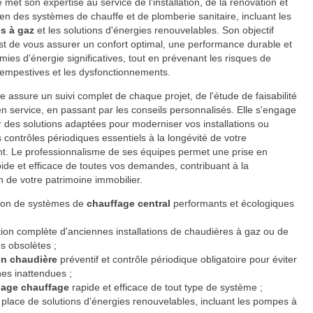
 met son expertise au service de l'installation, de la rénovation et
tien des systèmes de chauffe et de plomberie sanitaire, incluant les
s à gaz
et les solutions d'énergies renouvelables. Son objectif
est de vous assurer un confort optimal, une performance durable et
ies d'énergie significatives, tout en prévenant les risques de
empestives et les dysfonctionnements.
se assure un suivi complet de chaque projet, de l'étude de faisabilité
en service, en passant par les conseils personnalisés. Elle s'engage
 des solutions adaptées pour moderniser vos installations ou
es contrôles périodiques essentiels à la longévité de votre
t. Le professionnalisme de ses équipes permet une prise en
ide et efficace de toutes vos demandes, contribuant à la
on de votre patrimoine immobilier.
ation de systèmes de
chauffage central
performants et écologiques
ion complète d'anciennes installations de chaudières à gaz ou de
s obsolètes ;
en chaudière
préventif et contrôle périodique obligatoire pour éviter
es inattendues ;
age chauffage
rapide et efficace de tout type de système ;
place de solutions d'énergies renouvelables, incluant les pompes à