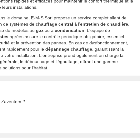
entions rapides et efficaces pour maintenir le confort thermique et la
 leurs installations.
ns le domaine, E-M-S Sprl propose un service complet allant de
tion de systèmes de
chauffage central
à l'
entretien de chaudière
,
isse de modèles au
gaz
ou à
condensation
. L'équipe de
stes
agréés assure le contrôle périodique obligatoire, essentiel
curité et la prévention des pannes. En cas de dysfonctionnement,
vient rapidement pour le
dépannage chauffage
, garantissant la
de votre installation. L'entreprise prend également en charge la
générale, le débouchage et l'égouttage, offrant une gamme
 solutions pour l'habitat.
 à Zaventem ?