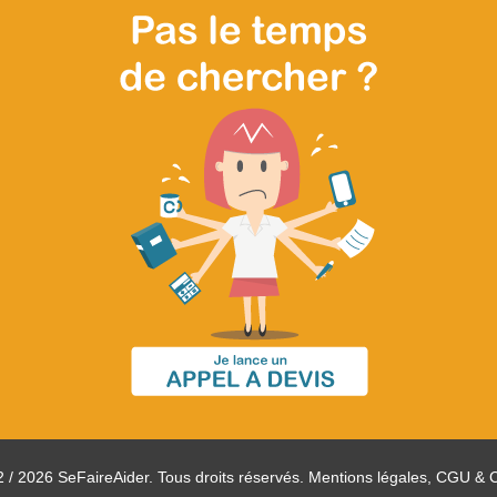
 / 2026 SeFaireAider. Tous droits réservés.
Mentions légales, CGU & 