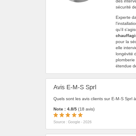
des interv
sécurité de
Experte da
l'installa
qu'il s'ag
chauffagi
pour la sé
elle inter
longévité 
plomberie 
étendue de
Avis E-M-S Sprl
Quels sont les avis clients sur E-M-S Sprl
Note : 4.8/5
(18 avis)
Source : Google - 2026