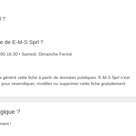
l ?
re de E-M-S Sprl ?
08:00-16:30 • Samedi, Dimanche Fermé
a généré cette fiche à partir de données publiques. E-M-S Sprl n'est
s
pour revendiquer, modifier ou supprimer cette fiche gratuitement
lgique ?
ment !