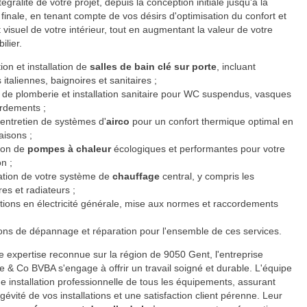
tégralité de votre projet, depuis la conception initiale jusqu'à la
n finale, en tenant compte de vos désirs d'optimisation du confort et
t visuel de votre intérieur, tout en augmentant la valeur de votre
ilier.
on et installation de
salles de bain clé sur porte
, incluant
italiennes, baignoires et sanitaires ;
 de plomberie et installation sanitaire pour WC suspendus, vasques
ordements ;
entretien de systèmes d'
airco
pour un confort thermique optimal en
aisons ;
tion de
pompes à chaleur
écologiques et performantes pour votre
on ;
ation de votre système de
chauffage
central, y compris les
es et radiateurs ;
tions en électricité générale, mise aux normes et raccordements
ions de dépannage et réparation pour l'ensemble de ces services.
e expertise reconnue sur la région de 9050 Gent, l'entreprise
 & Co BVBA s'engage à offrir un travail soigné et durable. L'équipe
ne installation professionnelle de tous les équipements, assurant
ngévité de vos installations et une satisfaction client pérenne. Leur