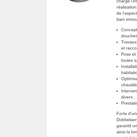
charge l'in
réalisatio
de l'aspec
bien immob
Concepti
douches 
Travaux
et racc
Pose et 
toutes s
Installa
habitati
Optimis
chaudièr
Interven
divers ;
Prestat
Forte d'un
Dobbelaere
garantit u
ainsi la lo