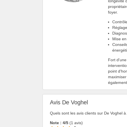
longévité 
propriétai
foyer.
Contrôl
Réglage
Diagnos
Mise en 
Conseil
énergét
Fort d'une
interventi
point d'hon
maximiser l
également d
Avis De Voghel
Quels sont les avis clients sur De Voghel 
Note : 4/5
(1 avis)