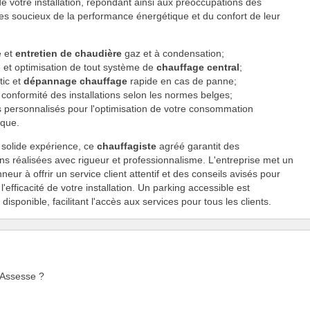
de votre installation, répondant ainsi aux préoccupations des
res soucieux de la performance énergétique et du confort de leur
e et
entretien de chaudière
gaz et à condensation;
 et optimisation de tout système de
chauffage central
;
tic et
dépannage chauffage
rapide en cas de panne;
conformité des installations selon les normes belges;
s personnalisés pour l'optimisation de votre consommation
ique.
 solide expérience, ce
chauffagiste
agréé garantit des
ons réalisées avec rigueur et professionnalisme. L'entreprise met un
neur à offrir un service client attentif et des conseils avisés pour
'efficacité de votre installation. Un parking accessible est
isponible, facilitant l'accès aux services pour tous les clients.
à Assesse ?