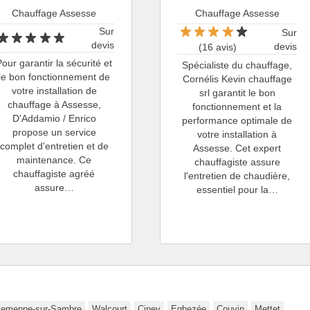
Chauffage Assesse
Chauffage Assesse
Sur
Sur
devis
devis
(16 avis)
Pour garantir la sécurité et
Spécialiste du chauffage,
le bon fonctionnement de
Cornélis Kevin chauffage
votre installation de
srl garantit le bon
chauffage à Assesse,
fonctionnement et la
D'Addamio / Enrico
performance optimale de
propose un service
votre installation à
complet d'entretien et de
Assesse. Cet expert
maintenance. Ce
chauffagiste assure
chauffagiste agréé
l'entretien de chaudière,
assure…
essentiel pour la…
Jemeppe-sur-Sambre
Walcourt
Ciney
Eghezée
Couvin
Mettet