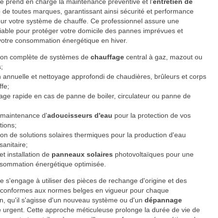
se prend en charge la maintenance préventive et l'
entretien de
e
de toutes marques, garantissant ainsi sécurité et performance
ur votre système de chauffe. Ce professionnel assure une
fiable pour protéger votre domicile des pannes imprévues et
votre consommation énergétique en hiver.
ation complète de systèmes de
chauffage
central à gaz, mazout ou
;
 annuelle et nettoyage approfondi de chaudières, brûleurs et corps
fe;
ge rapide en cas de panne de boiler, circulateur ou panne de
 maintenance d'
adoucisseurs d'eau
pour la protection de vos
tions;
ion de solutions solaires thermiques pour la production d'eau
anitaire;
et installation de
panneaux solaires
photovoltaïques pour une
sommation énergétique optimisée.
se s'engage à utiliser des pièces de rechange d'origine et des
 conformes aux normes belges en vigueur pour chaque
on, qu'il s'agisse d'un nouveau système ou d'un
dépannage
e
urgent. Cette approche méticuleuse prolonge la durée de vie de