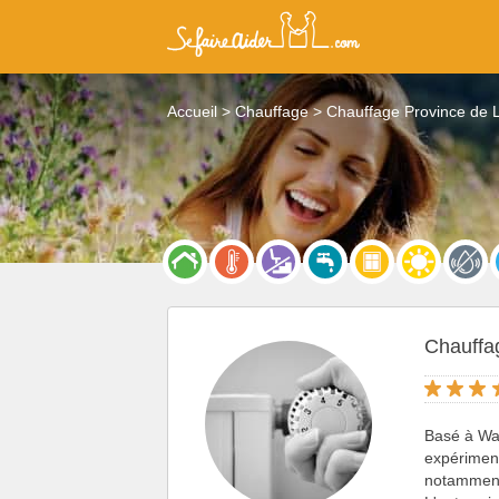
Accueil
Chauffage
Chauffage Province de 
Chauff
Basé à Wa
expériment
notamment 