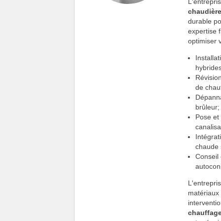
L'entrepri
chaudièr
durable po
expertise 
optimiser 
Install
hybrides
Révision
de chauf
Dépanna
brûleur;
Pose et
canalisa
Intégrat
chaude s
Conseil 
autocon
L'entrepri
matériaux
interventi
chauffag