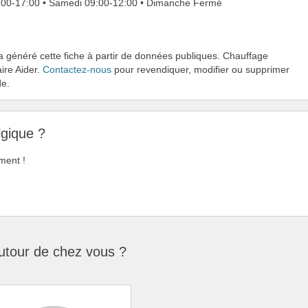
09:00-17:00 • Samedi 09:00-12:00 • Dimanche Fermé
 a généré cette fiche à partir de données publiques. Chauffage
ire Aider.
Contactez-nous
pour revendiquer, modifier ou supprimer
de.
lgique ?
ment !
utour de chez vous ?