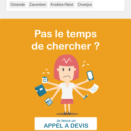
Ostende
Zaventem
Knokke-Heist
Overijse