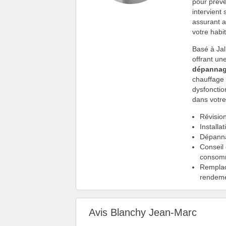
pour préve
intervient
assurant 
votre habit
Basé à Jal
offrant un
dépannag
chauffage 
dysfonctio
dans votre
Révisio
Installa
Dépann
Conseil
consom
Remplac
rendeme
Avis Blanchy Jean-Marc