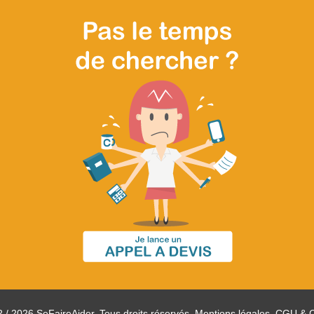
 / 2026 SeFaireAider. Tous droits réservés.
Mentions légales, CGU & 