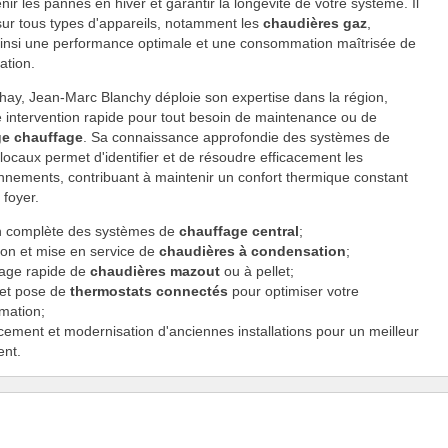
nir les pannes en hiver et garantir la longévité de votre système. Il
 sur tous types d'appareils, notamment les
chaudières gaz
,
ainsi une performance optimale et une consommation maîtrisée de
ation.
hay, Jean-Marc Blanchy déploie son expertise dans la région,
e intervention rapide pour tout besoin de maintenance ou de
e chauffage
. Sa connaissance approfondie des systèmes de
locaux permet d'identifier et de résoudre efficacement les
nnements, contribuant à maintenir un confort thermique constant
 foyer.
n complète des systèmes de
chauffage central
;
tion et mise en service de
chaudières à condensation
;
age rapide de
chaudières mazout
ou à pellet;
 et pose de
thermostats connectés
pour optimiser votre
mation;
ement et modernisation d'anciennes installations pour un meilleur
nt.