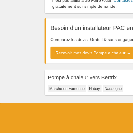
n'est pas affilié à Se Faire Aider.
Contactez
gratuitement sur simple demande.
Besoin d'un installateur PAC e
Comparez les devis. Gratuit & sans engage
Recevoir mes devis Pompe à chaleur →
Pompe à chaleur vers Bertrix
Marche-en-Famenne
Habay
Nassogne