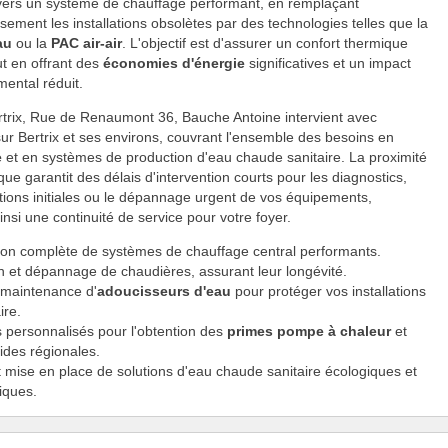
 vers un système de chauffage performant, en remplaçant
ement les installations obsolètes par des technologies telles que la
au
ou la
PAC air-air
. L'objectif est d'assurer un confort thermique
ut en offrant des
économies d'énergie
significatives et un impact
ental réduit.
trix, Rue de Renaumont 36, Bauche Antoine intervient avec
 sur Bertrix et ses environs, couvrant l'ensemble des besoins en
e
et en systèmes de production d'eau chaude sanitaire. La proximité
ue garantit des délais d'intervention courts pour les diagnostics,
lations initiales ou le dépannage urgent de vos équipements,
insi une continuité de service pour votre foyer.
tion complète de systèmes de chauffage central performants.
n et dépannage de chaudières, assurant leur longévité.
 maintenance d'
adoucisseurs d'eau
pour protéger vos installations
ire.
s personnalisés pour l'obtention des
primes pompe à chaleur
et
ides régionales.
 mise en place de solutions d'eau chaude sanitaire écologiques et
iques.