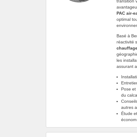
transition
avantageus
PAC air-e
optimal to
environnem
Basé à Ber
réactivité
chauffag
géographiq
les instal
assurant a
Installa
Entretie
Pose et
du calca
Conseil
autres a
Étude et
économ