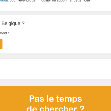
-nous
pour revendiquer, modifier ou supprimer cette fiche
n Belgique ?
ment !