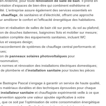
en-Ardenne, pour toute
rénovation de salle de bain
. Il prend en
création d'espaces de bien-être qui combinent esthétisme et
lité. L'entreprise assure également des services essentiels en
e
chauffage
, de sanitaires et d'électricité, offrant une approche
r améliorer le confort et l'efficacité énergétique des habitations.
on et réalisation de salles de bain clé sur porte, du sol au plafond;
tion de douches italiennes, baignoires îlots et mobilier sur mesure;
sation complète des équipements sanitaires, incluant WC
us et vasques design;
 raccordement de systèmes de chauffage central performants et
ques;
tion de
panneaux solaires photovoltaïques
pour
onsommation;
 normes et rénovation des installations électriques domestiques;
 de plomberie et d'
installation sanitaire
pour toutes les pièces
se Bastogne Pascal s'engage à garantir un service de haute qualité,
des matériaux durables et des techniques éprouvées pour chaque
t
installateur sanitaire
et chauffagiste expérimenté veille à ce que
ervention apporte une valeur ajoutée significative à votre
, que ce soit par l'optimisation de votre consommation énergétique