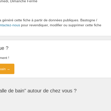
 Samedi, Dimanche Fermé
a généré cette fiche à partir de données publiques. Bastogne /
ntactez-nous
pour revendiquer, modifier ou supprimer cette fiche
ue ?
ment !
 bain →
lle de bain" autour de chez vous ?