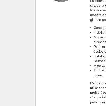
La Roche-
charge la 
fonctionna
matière d
globale pou
Concepti
Installa
Moderni
suspend
Pose et
écologi
Installa
l'autoc
Mise aux
Travaux
d'eau.
L'entrepri
utilisant 
projet. Ce
chaque int
patrimoine