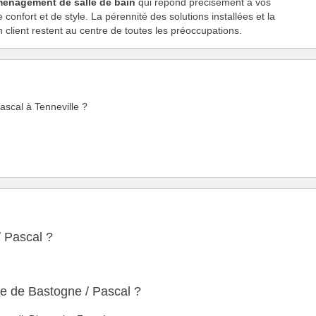
énagement de salle de bain
qui répond précisément à vos
 confort et de style. La pérennité des solutions installées et la
on client restent au centre de toutes les préoccupations.
Pascal à Tenneville ?
/ Pascal ?
re de Bastogne / Pascal ?