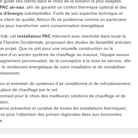
se guide ses clients dans le choix de la solution la plus adaptée,
PAC air-eau
, afin de garantir un confort thermique optimal et des
s d'énergie
substantielles. Forte de son expertise technique et
ce client de qualité, Atricco Bv se positionne comme un partenaire
nce pour transformer votre consommation énergétique.
trijk, cet
installateur PAC
intervient avec réactivité dans toute la
e Flandre-Occidentale, proposant des études de faisabilité précises
e projet. Que ce soit pour une nouvelle construction ou le
ent d'un ancien système de chauffage au mazout, l'équipe assure
gnement personnalisé, de la conception à la mise en service, afin
r le rendement énergétique de votre installation et de rentabiliser
stissement.
tion et entretien de systèmes d'air conditionné et de refroidissement;
place de chauffage par le sol;
 conseil pour le choix des meilleures solutions de chauffage et de
ation;
nce préventive et curative de toutes les installations thermiques;
nce pour l'obtention des primes régionales liées aux économies
e.