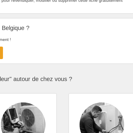
s
pour revendiquer, modifier ou supprimer cette fiche gratuitement
n Belgique ?
ment !
eur" autour de chez vous ?