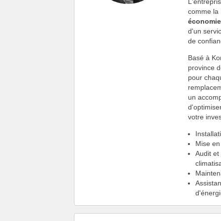
L'entrepri
comme la
économie
d'un servi
de confia
Basé à Kor
province d
pour chaqu
remplacem
un accompa
d'optimise
votre inve
Installa
Mise en 
Audit et
climatis
Maintena
Assista
d'énergi