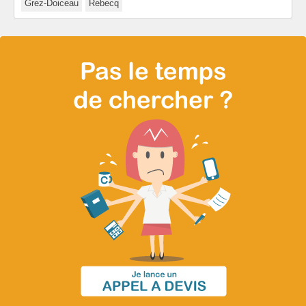
Grez-Doiceau
Rebecq