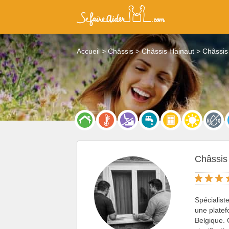
Accueil
Châssis
Châssis Hainaut
Châssis
Châssis
Spécialis
une platef
Belgique. 