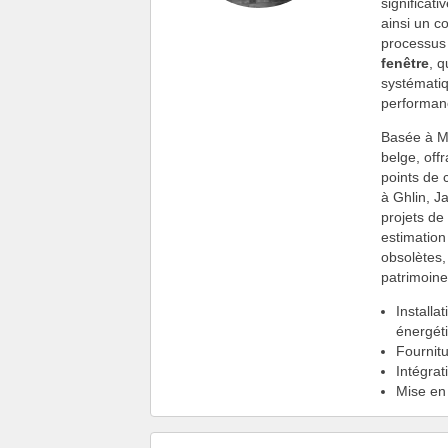
significati
ainsi un c
processus 
fenêtre
, 
systémati
performan
Basée à M
belge, off
points de 
à Ghlin, J
projets de
estimation
obsolètes,
patrimoine
Installa
énergéti
Fournitu
Intégrat
Mise en 