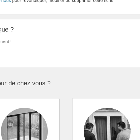
-nous
pour revendiquer, modifier ou supprimer cette fiche
que ?
ment !
our de chez vous ?