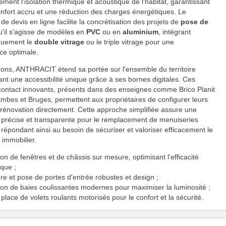
vement l'isolation thermique et acoustique de l'habitat, garantissant
onfort accru et une réduction des charges énergétiques. Le
de devis en ligne facilite la concrétisation des projets de
pose de
qu'il s'agisse de modèles en
PVC
ou en
aluminium
, intégrant
quement le
double vitrage
ou le triple vitrage pour une
ce optimale.
ons, ANTHRACIT étend sa portée sur l'ensemble du territoire
rant une accessibilité unique grâce à ses bornes digitales. Ces
contact innovants, présents dans des enseignes comme Brico Planit
ambes et Bruges, permettent aux propriétaires de configurer leurs
 rénovation directement. Cette approche simplifiée assure une
 précise et transparente pour le remplacement de menuiseries
 répondant ainsi au besoin de sécuriser et valoriser efficacement le
 immobilier.
tion de fenêtres et de châssis sur mesure, optimisant l'efficacité
que ;
re et pose de portes d'entrée robustes et design ;
ion de baies coulissantes modernes pour maximiser la luminosité ;
place de volets roulants motorisés pour le confort et la sécurité.