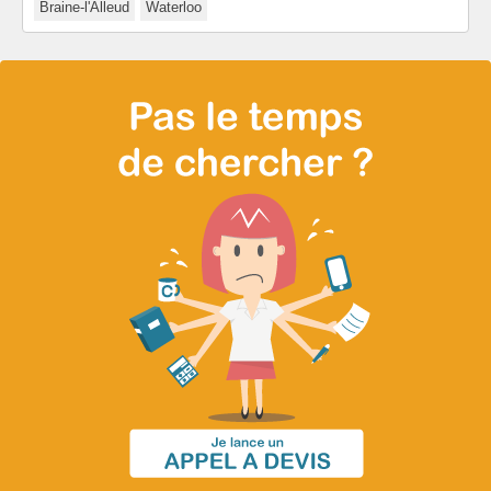
Braine-l'Alleud
Waterloo