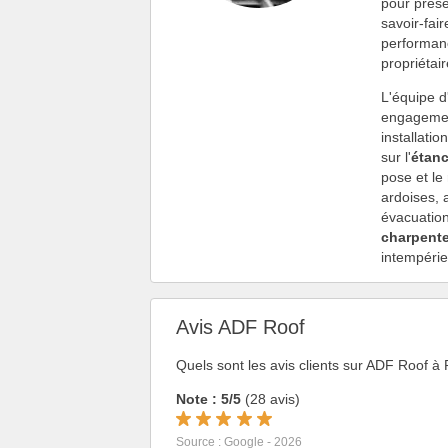
pour prése
savoir-fai
performanc
propriétair
L'équipe d
engagement
installati
sur l'
étanc
pose et l
ardoises, 
évacuation
charpent
intempérie
Avis ADF Roof
Quels sont les avis clients sur ADF Roof à 
Note : 5/5
(28 avis)
Source : Google - 2026