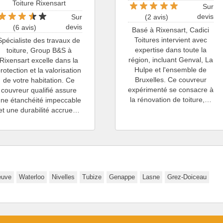
Toiture Rixensart
Sur
devis
Sur
(2 avis)
devis
(6 avis)
Basé à Rixensart, Cadici
Toitures intervient avec
Spécialiste des travaux de
expertise dans toute la
toiture, Group B&S à
région, incluant Genval, La
Rixensart excelle dans la
Hulpe et l'ensemble de
rotection et la valorisation
Bruxelles. Ce couvreur
de votre habitation. Ce
expérimenté se consacre à
couvreur qualifié assure
la rénovation de toiture,…
une étanchéité impeccable
et une durabilité accrue…
euve
Waterloo
Nivelles
Tubize
Genappe
Lasne
Grez-Doiceau