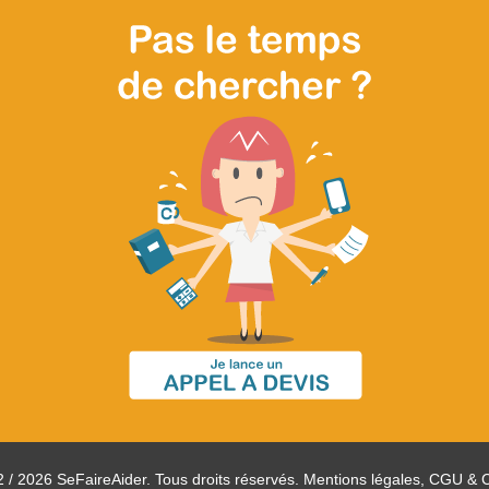
 / 2026 SeFaireAider. Tous droits réservés.
Mentions légales, CGU & 